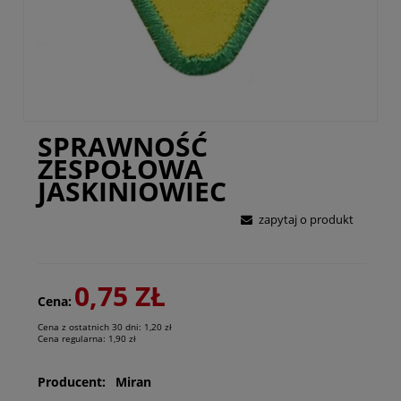
SPRAWNOŚĆ
ZESPOŁOWA
JASKINIOWIEC
zapytaj o produkt
0,75 ZŁ
Cena:
Cena z ostatnich 30 dni:
1,20 zł
Cena regularna:
1,90 zł
Producent:
Miran