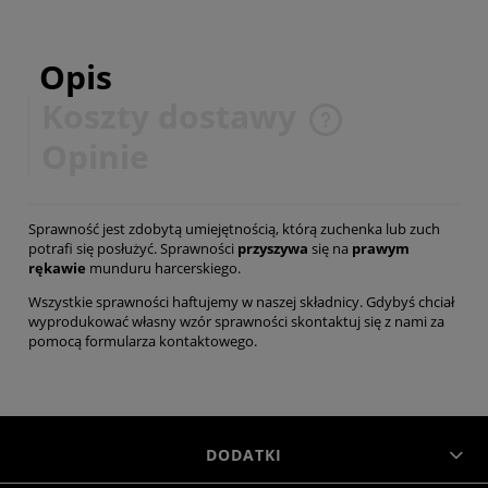
Opis
Koszty dostawy
Cena nie zawiera ewentualnych kosztów płatności
Opinie
Sprawność jest zdobytą umiejętnością, którą zuchenka lub zuch
potrafi się posłużyć. Sprawności
przyszywa
się na
prawym
rękawie
munduru harcerskiego.
Wszystkie sprawności haftujemy w naszej składnicy. Gdybyś chciał
wyprodukować własny wzór sprawności skontaktuj się z nami za
pomocą
formularza kontaktowego
.
DODATKI