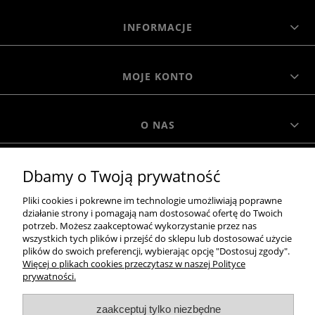
INFORMACJE
MOJE KONTO
O NAS
Dbamy o Twoją prywatność
MOROWO
Pliki cookies i pokrewne im technologie umożliwiają poprawne
działanie strony i pomagają nam dostosować ofertę do Twoich
WSZELKIE PRAWA ZASTRZEŻONE MOROWO © 2018
potrzeb. Możesz zaakceptować wykorzystanie przez nas
wszystkich tych plików i przejść do sklepu lub dostosować użycie
plików do swoich preferencji, wybierając opcję "Dostosuj zgody".
Więcej o plikach cookies przeczytasz w naszej Polityce
realizacja:
prywatności.
Sklep internetowy Shoper.pl
zaakceptuj tylko niezbędne
pokaż pełną wersję strony