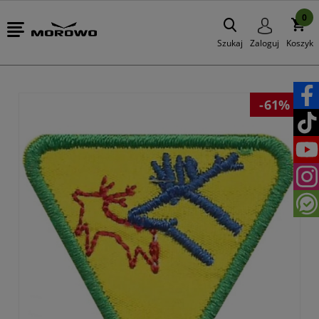
0
Szukaj
Zaloguj
Koszyk
-61%