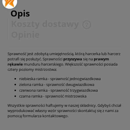
Opis
Koszty dostawy
Cena nie zawiera ewentualnych kosztów płatności
Opinie
Sprawność jest zdobytą umiejętnością, którą harcerka lub harcerz
potrafi się posłużyć. Sprawności
przyszywa
się na
prawym
rękawie
munduru harcerskiego. Większość sprawności posiada
cztery poziomy mistrzostwa:
niebieska ramka - sprawność jednogwiazdkowa
zielona ramka - sprawność dwugwiazdkowa
czerwona ramka - sprawność trzygwiazdkowa
czarna ramka - sprawność mistrzowska
Wszystkie sprawności haftujemy w naszej składnicy. Gdybyś chciał
wyprodukować własny wzór sprawności skontaktuj się z nami za
pomocą
formularza kontaktowego
.