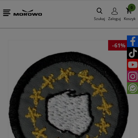
0
Szukaj
Zaloguj
Koszyk
-61%