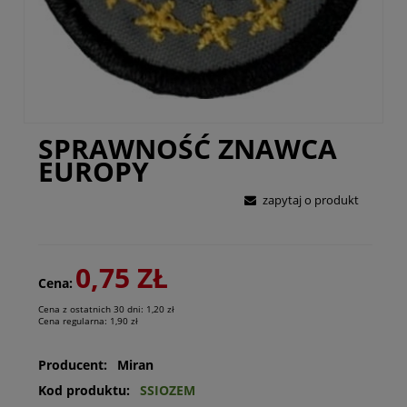
SPRAWNOŚĆ ZNAWCA
EUROPY
zapytaj o produkt
0,75 ZŁ
Cena:
Cena z ostatnich 30 dni:
1,20 zł
Cena regularna:
1,90 zł
Producent:
Miran
Kod produktu:
SSIOZEM