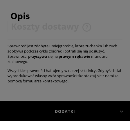
Opis
Koszty dostawy
Cena nie zawiera ewentualnych kosztów płatności
Sprawność jest zdobytą umiejętnością, którą zuchenka lub zuch
zdobywa podczas cyklu zbiórek i potrafi się nią posłużyć.
Sprawności
przyszywa
się na
prawym rękawie
munduru
zuchowego.
Wszystkie sprawności haftujemy w naszej składnicy. Gdybyś chciał
wyprodukować własny wzór sprawności skontaktuj się z nami za
pomocą
formularza kontaktowego
.
DODATKI