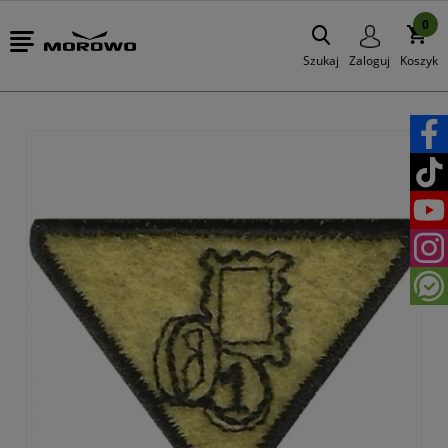
0
Szukaj
Zaloguj
Koszyk