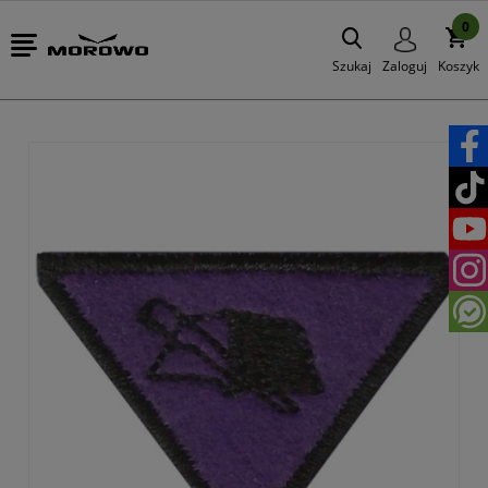
0
Szukaj
Zaloguj
Koszyk