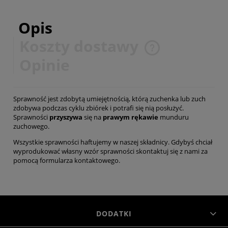
Opis
Koszty dostawy
Cena nie zawiera ewentualnych kosztów płatności
Opinie
Sprawność jest zdobytą umiejętnością, którą zuchenka lub zuch
zdobywa podczas cyklu zbiórek i potrafi się nią posłużyć.
Sprawności
przyszywa
się na
prawym rękawie
munduru
zuchowego.
Wszystkie sprawności haftujemy w naszej składnicy. Gdybyś chciał
wyprodukować własny wzór sprawności skontaktuj się z nami za
pomocą
formularza kontaktowego
.
DODATKI