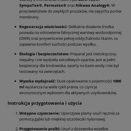
SympaTex®, Permatex®
oraz
Nikwax Analogy®
. W
przeciwieństwie do zwykłych proszków, nie zapycha porów
membrany.
Regeneracja właściwości:
Delikatne działanie środka
pozwala na odnowienie fabrycznej warstwy wodoodpornej
(DWR) oraz przywrócenie pełnej oddychalności tkanin, co
zapewnia komfort suchości podczas wysiłku.
Ekologia i bezpieczeństwo:
Preparat jest nietoksyczny,
niepalny i nie wydziela szkodliwych oparów. Jest w pełni
bezpieczny dla środowiska, oparty na bazie wody i nie był
testowany na zwierzętach.
Wysoka wydajność:
Duże opakowanie o pojemności
1000
ml
wystarcza na wiele cykli prania, co czyni je
ekonomicznym wyborem dla aktywnych użytkowników.
Instrukcja przygotowania i użycia
Wstępne czyszczenie:
Uporczywe plamy usuń ręcznie za
pomocą gąbki lub miękkiej szczoteczki nylonowej.
Przygotowanie pralki:
Usuń z dozownika wszelkie