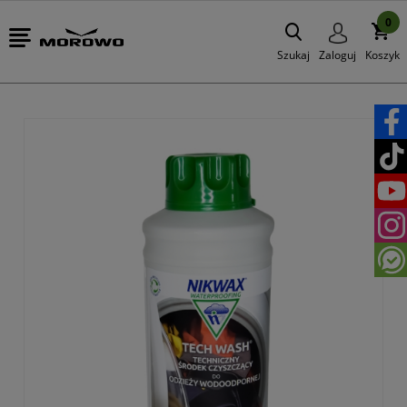
0
Szukaj
Zaloguj
Koszyk