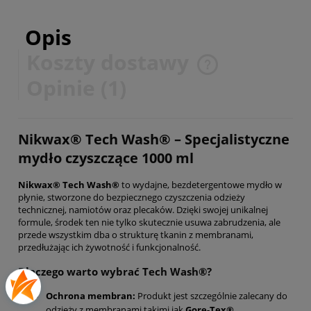
Opis
Koszty dostawy
Cena nie zawiera ewentualnych kosztów płatności
Opinie
(1)
Nikwax® Tech Wash® – Specjalistyczne
mydło czyszczące 1000 ml
Nikwax® Tech Wash®
to wydajne, bezdetergentowe mydło w
płynie, stworzone do bezpiecznego czyszczenia odzieży
technicznej, namiotów oraz plecaków. Dzięki swojej unikalnej
formule, środek ten nie tylko skutecznie usuwa zabrudzenia, ale
przede wszystkim dba o strukturę tkanin z membranami,
przedłużając ich żywotność i funkcjonalność.
Dlaczego warto wybrać Tech Wash®?
Ochrona membran:
Produkt jest szczególnie zalecany do
odzieży z membranami takimi jak
Gore-Tex®,