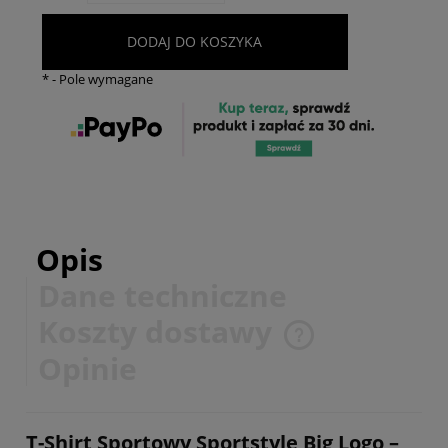
DODAJ DO KOSZYKA
*
- Pole wymagane
Opis
Dane techniczne
Koszty dostawy
Cena nie zawiera ewentualnych kosztów płatności
Opinie
T-Shirt Sportowy Sportstyle Big Logo –