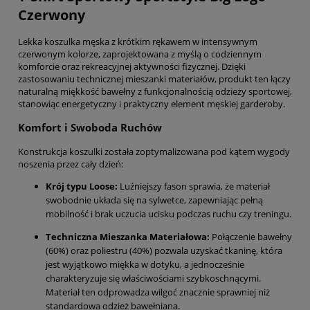
Czerwony
Lekka koszulka męska z krótkim rękawem w intensywnym
czerwonym kolorze, zaprojektowana z myślą o codziennym
komforcie oraz rekreacyjnej aktywności fizycznej. Dzięki
zastosowaniu technicznej mieszanki materiałów, produkt ten łączy
naturalną miękkość bawełny z funkcjonalnością odzieży sportowej,
stanowiąc energetyczny i praktyczny element męskiej garderoby.
Komfort i Swoboda Ruchów
Konstrukcja koszulki została zoptymalizowana pod kątem wygody
noszenia przez cały dzień:
Krój typu Loose:
Luźniejszy fason sprawia, że materiał
swobodnie układa się na sylwetce, zapewniając pełną
mobilność i brak uczucia ucisku podczas ruchu czy treningu.
Techniczna Mieszanka Materiałowa:
Połączenie bawełny
(60%) oraz poliestru (40%) pozwala uzyskać tkaninę, która
jest wyjątkowo miękka w dotyku, a jednocześnie
charakteryzuje się właściwościami szybkoschnącymi.
Materiał ten odprowadza wilgoć znacznie sprawniej niż
standardowa odzież bawełniana.