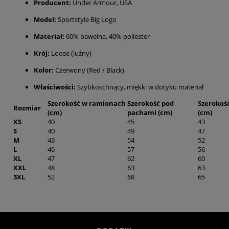
Producent:
Under Armour, USA
Model:
Sportstyle Big Logo
Materiał:
60% bawełna, 40% poliester
Krój:
Loose (luźny)
Kolor:
Czerwony (Red / Black)
Właściwości:
Szybkoschnący, miękki w dotyku materiał
Szerokość w ramionach
Szerokość pod
Szerokość
Rozmiar
(cm)
pachami (cm)
(cm)
XS
40
45
43
S
40
49
47
M
43
54
52
L
46
57
56
XL
47
62
60
XXL
48
63
63
3XL
52
68
65