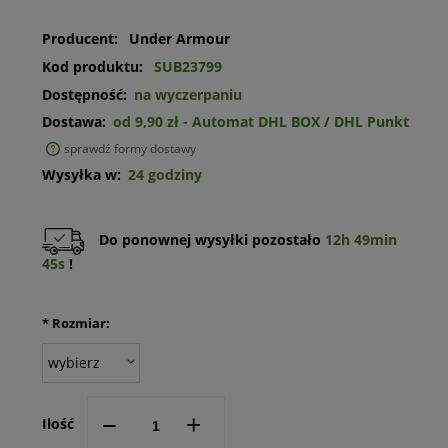
Producent:
Under Armour
Kod produktu:
SUB23799
Dostępność:
na wyczerpaniu
Dostawa:
od 9,90 zł
- Automat DHL BOX / DHL Punkt
sprawdź formy dostawy
Cena nie zawiera ewentualnych kosztów płatności
Wysyłka w:
24 godziny
Do ponownej wysyłki pozostało
12h 49min
45s
!
*
Rozmiar:
--
+
Ilość