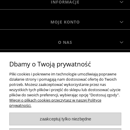
INFORMACJE
MOJE KONTO
O NAS
Dbamy o Twoją prywatność
MOROWO
Pliki cookies i pokrewne im technologie umożliwiają poprawne
działanie strony i pomagają nam dostosować ofertę do Twoich
WSZELKIE PRAWA ZASTRZEŻONE MOROWO © 2018
potrzeb. Możesz zaakceptować wykorzystanie przez nas
wszystkich tych plików i przejść do sklepu lub dostosować użycie
plików do swoich preferencji, wybierając opcję "Dostosuj zgody".
Więcej o plikach cookies przeczytasz w naszej Polityce
realizacja:
prywatności.
Sklep internetowy Shoper.pl
zaakceptuj tylko niezbędne
pokaż pełną wersję strony