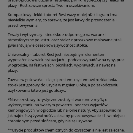
prace ogrodowe, udział w festiwalu, piknik, wycieczkę czy relaks na
plaży - Rest zawsze sprosta Twoim oczekiwaniom.
Kompaktowy i lekki- taboret Rest waży mniej niż kilogram i ma
niewielkie wymiary, co sprawia, że jest łatwy do przenoszenia i
przechowywania.
Trwały i wytrzymały - siedzisko z odpornego na warunki
atmosferyczne poliestru oraz stelaż z proszkowo malowanej stali
gwarantują wielosezonową żywotność stołka.
Uniwersalny - taboret Rest jest niezbędnym elementem
wyposażenia w wielu sytuacjach – podczas wypadów na ryby, prac
w ogrodzie, na festiwalach, piknikach, wyprawach, a nawet na
plaży.
Zawsze w gotowości - dzięki prostemu systemowi rozkładania,
stołek jest gotowy do użycia w mgnieniu oka, a po zakończeniu
użytkowania łatwo jest go złożyć.
*Nasze zestawy turystyczne zostały stworzone z myślą o
wykorzystaniu na świeżym powietrzu podczas wyjazdów
kempingowych, w ogrodzie lub na łonie natury. Aby zapewnić im
jak najdłuższą żywotność, zalecamy przechowywanie ich w miejscu
chronionym przed słońcem, gdy nie są używane.
**Użycie produktów chemicznych do czyszczenia nie jest zalecane.