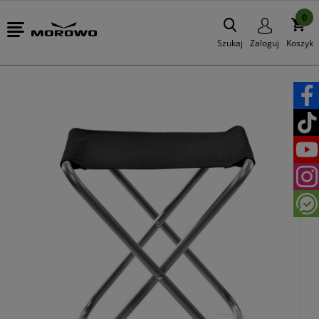
0
Szukaj
Zaloguj
Koszyk