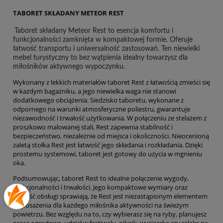
TABORET SKŁADANY METEOR REST
Taboret składany Meteor Rest to esencja komfortu i
funkcjonalności zamknięta w kompaktowej formie. Oferuje
łatwość transportu i uniwersalność zastosowań. Ten niewielki
mebel turystyczny to bez wątpienia idealny towarzysz dla
miłośników aktywnego wypoczynku.
Wykonany z lekkich materiałów taboret Rest z łatwością zmieści się
w każdym bagażniku, a jego niewielka waga nie stanowi
dodatkowego obciążenia. Siedzisko taboretu, wykonane z
odpornego na warunki atmosferyczne poliestru, gwarantuje
niezawodność i trwałość użytkowania. W połączeniu ze stelażem z
proszkowo malowanej stali, Rest zapewnia stabilność i
bezpieczeństwo, niezależnie od miejsca i okoliczności. Nieocenioną
zaletą stołka Rest jest łatwość jego składania i rozkładania. Dzięki
prostemu systemowi, taboret jest gotowy do użycia w mgnieniu
oka.
Podsumowując, taboret Rest to idealne połączenie wygody,
funkcjonalności i trwałości. Jego kompaktowe wymiary oraz
łatwość obsługi sprawiają, że Rest jest niezastąpionym elementem
wyposażenia dla każdego miłośnika aktywności na świeżym
powietrzu. Bez względu na to, czy wybierasz się na ryby, planujesz