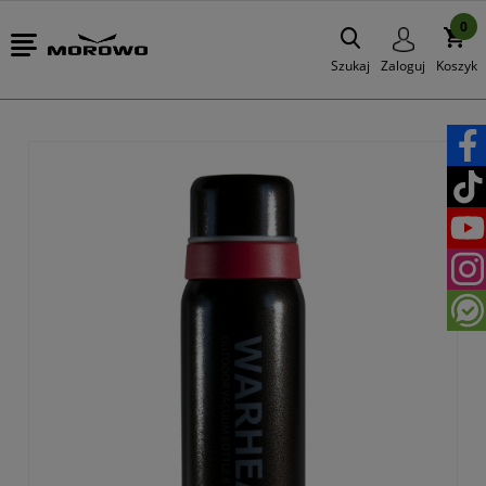
0
Szukaj
Zaloguj
Koszyk