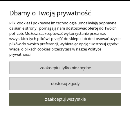
Dbamy o Twoją prywatność
MOROWO
Pliki cookies i pokrewne im technologie umożliwiają poprawne
działanie strony i pomagają nam dostosować ofertę do Twoich
WSZELKIE PRAWA ZASTRZEŻONE MOROWO © 2018
potrzeb. Możesz zaakceptować wykorzystanie przez nas
wszystkich tych plików i przejść do sklepu lub dostosować użycie
plików do swoich preferencji, wybierając opcję "Dostosuj zgody".
Więcej o plikach cookies przeczytasz w naszej Polityce
realizacja:
prywatności.
Sklep internetowy Shoper.pl
zaakceptuj tylko niezbędne
pokaż pełną wersję strony
NASZE ODZNAKI
dostosuj zgody
wyróżnienia są przyznawane przez
zaakceptuj wszystkie