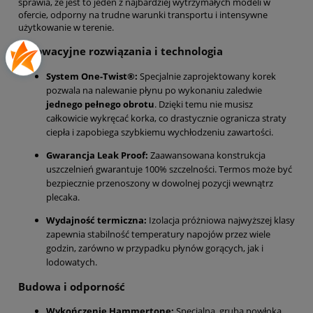
sprawia, że jest to jeden z najbardziej wytrzymałych modeli w
ofercie, odporny na trudne warunki transportu i intensywne
użytkowanie w terenie.
Innowacyjne rozwiązania i technologia
System One-Twist®:
Specjalnie zaprojektowany korek
pozwala na nalewanie płynu po wykonaniu zaledwie
jednego pełnego obrotu
. Dzięki temu nie musisz
całkowicie wykręcać korka, co drastycznie ogranicza straty
ciepła i zapobiega szybkiemu wychłodzeniu zawartości.
Gwarancja Leak Proof:
Zaawansowana konstrukcja
uszczelnień gwarantuje 100% szczelności.
Termos może być
bezpiecznie przenoszony w dowolnej pozycji wewnątrz
plecaka.
Wydajność termiczna:
Izolacja próżniowa najwyższej klasy
zapewnia stabilność temperatury napojów przez wiele
godzin, zarówno w przypadku płynów gorących, jak i
lodowatych.
Budowa i odporność
Wykończenie Hammertone:
Specjalna, gruba powłoka