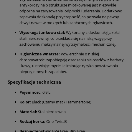
antykorozyjna o strukturze młotkowanej jest niezwykle
odporna na zarysowania, odpryski i uderzenia. Dodatkowo
zapewnia doskonałą przyczepność, co pozwala na pewny
chwyt nawet w mokrych lub zabłoconych rękawicach.
Wysokogatunkowa stal:
Wykonany z doskonałej jakości
stali nierdzewnej, co przekłada się na niską wagę przy
zachowaniu maksymalnej wytrzymałości mechanicznej.
Higieniczne wnętrze:
Powierzchnie o niskiej
chropowatości zapobiegają osadzaniu się osadów z herbaty
i kawy, ułatwiając mycie i eliminując ryzyko powstawania
nieprzyjemnych zapachów.
Specyfikacja techniczna
Pojemność:
0,9 L
Kolor:
Black (Czarny mat / Hammertone)
Materiał:
Stal nierdzewna
Rodzaj korka:
One-Twist®
Bezpieczeństwo:
BPA Free, BPS Free