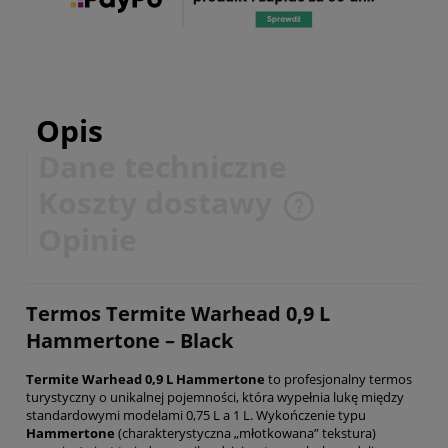
Opis
Dane techniczne
Koszty dostawy
Cena nie zawiera ewentualnych kosztów płatności
Opinie
Termos Termite Warhead 0,9 L
Hammertone – Black
Termite Warhead 0,9 L Hammertone
to profesjonalny termos
turystyczny o unikalnej pojemności, która wypełnia lukę między
standardowymi modelami 0,75 L a 1 L. Wykończenie typu
Hammertone
(charakterystyczna „młotkowana” tekstura)