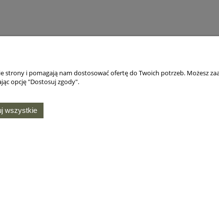
nie strony i pomagają nam dostosować ofertę do Twoich potrzeb. Możesz zaa
jąc opcję "Dostosuj zgody".
j wszystkie
MOJE KONTO
O NAS