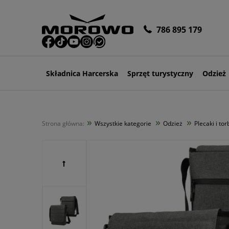
786 895 179
Składnica Harcerska
Sprzęt turystyczny
Odzież
»
»
»
Strona główna:
Wszystkie kategorie
Odzież
Plecaki i tor