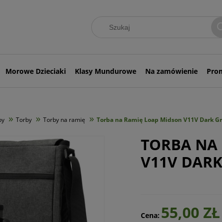
Morowe Dzieciaki
Klasy Mundurowe
Na zamówienie
Pro
»
»
»
by
Torby
Torby na ramię
Torba na Ramię Loap Midson V11V Dark G
TORBA NA
V11V DARK
55,00 ZŁ
Cena: