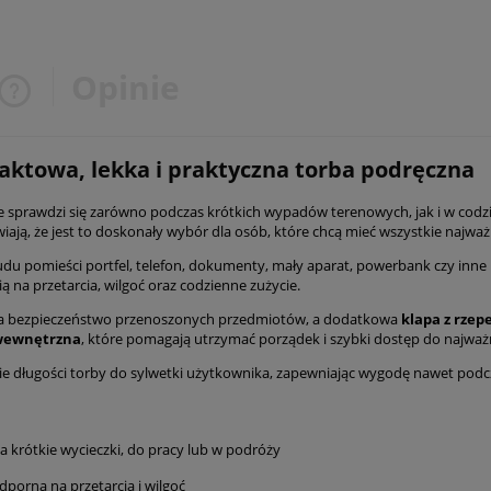
Opinie
Cena nie zawiera ewentualnych
ktowa, lekka i praktyczna torba podręczna
kosztów płatności
nie sprawdzi się zarówno podczas krótkich wypadów terenowych, jak i w cod
iają, że jest to doskonały wybór dla osób, które chcą mieć wszystkie najważ
rudu pomieści portfel, telefon, dokumenty, mały aparat, powerbank czy inn
ą na przetarcia, wilgoć oraz codzienne zużycie.
 bezpieczeństwo przenoszonych przedmiotów, a dodatkowa
klapa z rze
 wewnętrzna
, które pomagają utrzymać porządek i szybki dostęp do najważn
e długości torby do sylwetki użytkownika, zapewniając wygodę nawet podc
a krótkie wycieczki, do pracy lub w podróży
dporna na przetarcia i wilgoć