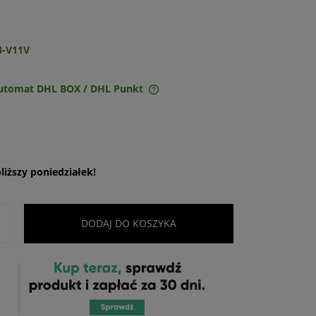
4-V11V
Automat DHL BOX / DHL Punkt
ie zawiera ewentualnych
w płatności
iższy poniedziałek!
+
DODAJ DO KOSZYKA