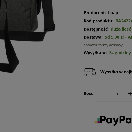
Producent:
Loap
Kod produktu:
BA2422
Dostępność:
duża ilość
Dostawa:
od 9,90 zł
- 
sprawdź formy dostawy
Cena n
Wysyłka w:
24 godziny
kosztó
Wysyłka w najbl
--
Ilość