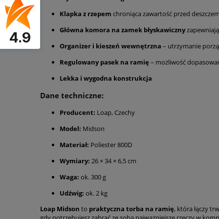
Klapka z rzepem
chroniąca zawartość przed deszcze
Główna komora na zamek błyskawiczny
zapewniają
4.9
Organizer i kieszeń wewnętrzna
– utrzymanie porzą
Regulowany pasek na ramię
– możliwość dopasowani
Lekka i wygodna konstrukcja
Dane techniczne:
Producent:
Loap, Czechy
Model:
Midson
Materiał:
Poliester 800D
Wymiary:
26 × 34 × 6,5 cm
Waga:
ok. 300 g
Udźwig:
ok. 2 kg
Loap Midson
to
praktyczna torba na ramię
, która łączy t
gdy potrzebujesz zabrać ze sobą najważniejsze rzeczy w komp