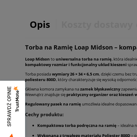
Opis
Koszty dostawy
Torba na Ramię Loap Midson – kompa
Loap Midson
to
uniwersalna torba na ramię
, która ideal
kompaktowy rozmiar i funkcjonalny układ kieszeni
spraw
Torba posiada
wymiary 26 × 34 × 6,5 cm
, dzięki czemu bez t
poliesteru 800D
, który charakteryzuje się wysoką odporności
Główna komora zamykana na
zamek błyskawiczny
zapewnia
SPRAWDŹ OPINIE
Wewnątrz znajduje się
praktyczny organizer oraz kieszeń
Regulowany pasek na ramię
umożliwia idealne dopasowani
Cechy produktu:
Kompaktowa torba podręczna na ramię
– idealna n
Wykonana z trwałego materiału Poliester 800D
– o