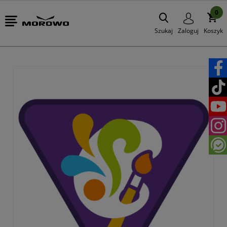
0
Szukaj
Zaloguj
Koszyk