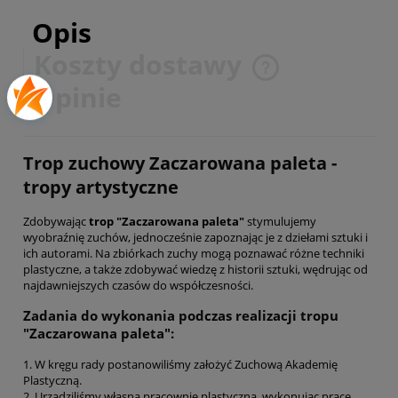
Opis
Koszty dostawy
Cena nie zawiera ewentualnych kosztów płatności
Opinie
Trop zuchowy Zaczarowana paleta -
tropy artystyczne
Zdobywając
trop "Zaczarowana paleta"
stymulujemy
wyobraźnię zuchów, jednocześnie zapoznając je z dziełami sztuki i
ich autorami. Na zbiórkach zuchy mogą poznawać różne techniki
plastyczne, a także zdobywać wiedzę z historii sztuki, wędrując od
najdawniejszych czasów do współczesności.
Zadania do wykonania podczas realizacji tropu
"Zaczarowana paleta":
1. W kręgu rady postanowiliśmy założyć Zuchową Akademię
Plastyczną.
2. Urządziliśmy własną pracownię plastyczną, wykonując pracę