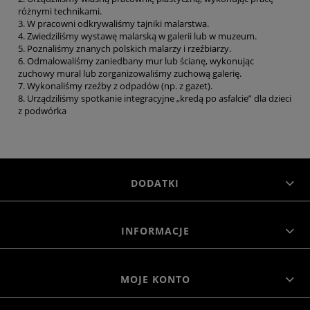
różnymi technikami.
3. W pracowni odkrywaliśmy tajniki malarstwa.
4. Zwiedziliśmy wystawę malarską w galerii lub w muzeum.
5. Poznaliśmy znanych polskich malarzy i rzeźbiarzy.
6. Odmalowaliśmy zaniedbany mur lub ścianę, wykonując
zuchowy mural lub zorganizowaliśmy zuchową galerię.
7. Wykonaliśmy rzeźby z odpadów (np. z gazet).
8. Urządziliśmy spotkanie integracyjne „kredą po asfalcie” dla dzieci
z podwórka
DODATKI
INFORMACJE
MOJE KONTO