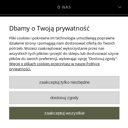
O NAS
Dbamy o Twoją prywatność
MOROWO
Pliki cookies i pokrewne im technologie umożliwiają poprawne
działanie strony i pomagają nam dostosować ofertę do Twoich
WSZELKIE PRAWA ZASTRZEŻONE MOROWO © 2018
potrzeb. Możesz zaakceptować wykorzystanie przez nas
wszystkich tych plików i przejść do sklepu lub dostosować użycie
plików do swoich preferencji, wybierając opcję "Dostosuj zgody".
Więcej o plikach cookies przeczytasz w naszej Polityce
realizacja:
prywatności.
Sklep internetowy Shoper.pl
zaakceptuj tylko niezbędne
pokaż pełną wersję strony
NASZE ODZNAKI
dostosuj zgody
wyróżnienia są przyznawane przez
zaakceptuj wszystkie