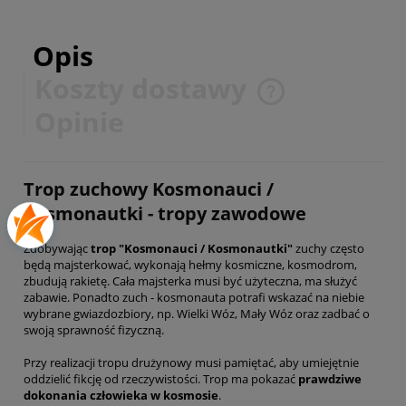
Opis
Koszty dostawy
Cena nie zawiera ewentualnych kosztów płatności
Opinie
Trop zuchowy Kosmonauci /
Kosmonautki - tropy zawodowe
Zdobywając
trop "Kosmonauci / Kosmonautki"
zuchy często
będą majsterkować, wykonają hełmy kosmiczne, kosmodrom,
zbudują rakietę. Cała majsterka musi być użyteczna, ma służyć
zabawie.
Ponadto zuch - kosmonauta potrafi wskazać na niebie
wybrane gwiazdozbiory, np. Wielki Wóz, Mały Wóz oraz zadbać o
swoją sprawność fizyczną.
Przy realizacji tropu drużynowy musi pamiętać, aby umiejętnie
oddzielić fikcję od rzeczywistości. Trop ma pokazać
prawdziwe
dokonania człowieka w kosmosie
.