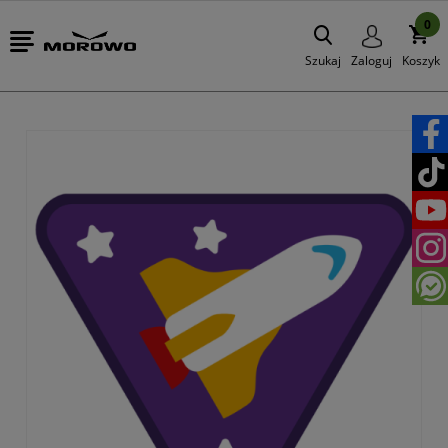
0
Szukaj
Zaloguj
Koszyk