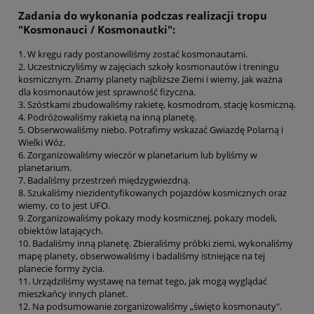
Zadania do wykonania podczas realizacji tropu
"Kosmonauci / Kosmonautki":
1. W kręgu rady postanowiliśmy zostać kosmonautami.
2. Uczestniczyliśmy w zajęciach szkoły kosmonautów i treningu
kosmicznym. Znamy planety najbliższe Ziemi i wiemy, jak ważna
dla kosmonautów jest sprawność fizyczna.
3. Szóstkami zbudowaliśmy rakietę, kosmodrom, stację kosmiczną.
4. Podróżowaliśmy rakietą na inną planetę.
5. Obserwowaliśmy niebo. Potrafimy wskazać Gwiazdę Polarną i
Wielki Wóz.
6. Zorganizowaliśmy wieczór w planetarium lub byliśmy w
planetarium.
7. Badaliśmy przestrzeń międzygwiezdną.
8. Szukaliśmy niezidentyfikowanych pojazdów kosmicznych oraz
wiemy, co to jest UFO.
9. Zorganizowaliśmy pokazy mody kosmicznej, pokazy modeli,
obiektów latających.
10. Badaliśmy inną planetę. Zbieraliśmy próbki ziemi, wykonaliśmy
mapę planety, obserwowaliśmy i badaliśmy istniejące na tej
planecie formy życia.
11. Urządziliśmy wystawę na temat tego, jak mogą wyglądać
mieszkańcy innych planet.
12. Na podsumowanie zorganizowaliśmy „święto kosmonauty".