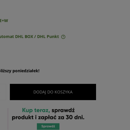
E+W
Automat DHL BOX / DHL Punkt
ie zawiera ewentualnych
w płatności
iższy poniedziałek!
+
DODAJ DO KOSZYKA