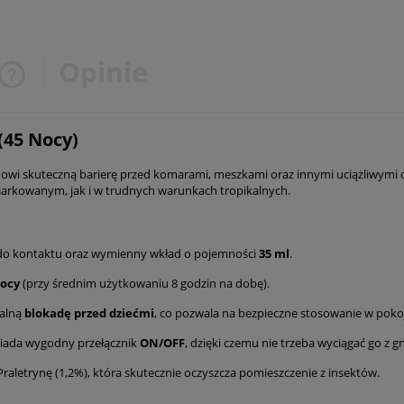
Opinie
Cena nie zawiera ewentualnych
(45 Nocy)
kosztów płatności
owi skuteczną barierę przed komarami, meszkami oraz innymi uciążliwymi 
arkowanym, jak i w trudnych warunkach tropikalnych.
do kontaktu oraz wymienny wkład o pojemności
35 ml
.
nocy
(przy średnim użytkowaniu 8 godzin na dobę).
jalną
blokadę przed dziećmi
, co pozwala na bezpieczne stosowanie w poko
siada wygodny przełącznik
ON/OFF
, dzięki czemu nie trzeba wyciągać go z 
aletrynę (1,2%), która skutecznie oczyszcza pomieszczenie z insektów.