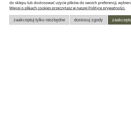
do sklepu lub dostosować użycie plików do swoich preferencji, wybiera
Więcej o plikach cookies przeczytasz w naszej Polityce prywatności.
zaakceptuj tylko niezbędne
dostosuj zgody
zaakceptu
DODATKI
INFORMACJE
Oferta dla służb
Regulamin sklepu
mundurowych
internetowego
Przedłużenie gwarancji w
Regulamin Opinii w Sklep
zegarkach Casio
Internetowym
Współpraca hurtowa
Regulamin programu
lojalnościowego - punkt