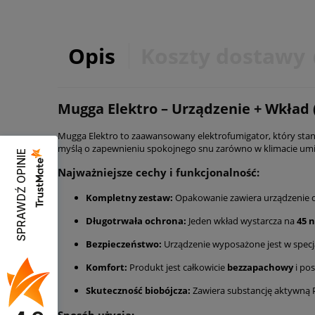
Opis
Koszty dostawy
Mugga Elektro – Urządzenie + Wkład 
Mugga Elektro to zaawansowany elektrofumigator, który stan
myślą o zapewnieniu spokojnego snu zarówno w klimacie umi
SPRAWDŹ OPINIE
Najważniejsze cechy i funkcjonalność:
Kompletny zestaw:
Opakowanie zawiera urządzenie 
Długotrwała ochrona:
Jeden wkład wystarcza na
45 
Bezpieczeństwo:
Urządzenie wyposażone jest w spec
Komfort:
Produkt jest całkowicie
bezzapachowy
i po
Skuteczność biobójcza:
Zawiera substancję aktywną Pr
Sposób użycia: