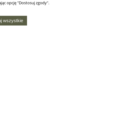
jąc opcję "Dostosuj zgody".
j wszystkie
MOJE KONTO
O NAS
Twoje zamówienia
Kontakt i dane firmy
Ustawienia konta
Chusty harcerskie na
ie
zamówienie
Przechowalnia
Produkcja gadżetów
Ustawienia plików
harcerskich na zamówienie
cookies
owego