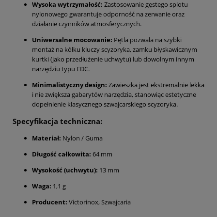
Wysoka wytrzymałość:
Zastosowanie gęstego splotu
nylonowego gwarantuje odporność na zerwanie oraz
działanie czynników atmosferycznych.
Uniwersalne mocowanie:
Pętla pozwala na szybki
montaż na kółku kluczy scyzoryka, zamku błyskawicznym
kurtki (jako przedłużenie uchwytu) lub dowolnym innym
narzędziu typu EDC.
Minimalistyczny design:
Zawieszka jest ekstremalnie lekka
i nie zwiększa gabarytów narzędzia, stanowiąc estetyczne
dopełnienie klasycznego szwajcarskiego scyzoryka.
Specyfikacja techniczna:
Materiał:
Nylon / Guma
Długość całkowita:
64 mm
Wysokość (uchwytu):
13 mm
Waga:
1,1 g
Producent:
Victorinox, Szwajcaria