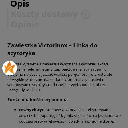
Opis
Koszty dostawy
Cena nie zawiera ewentualnych kosztów płatności
Opinie
Zawieszka Victorinox – Linka do
scyzoryka
Mocna i wytrzymała zawieszka wykonana z wysokiej jakości
połączenia
nylonu i gumy
, zaprojektowana, aby zapewnić
Twojemu narzędziu jeszcze większą poręczność. To proste, ale
niezwykle skuteczne akcesorium, które znacząco ułatwia
wydobywanie scyzoryka z ciasnej kieszeni spodni, etui czy
przegrody w plecaku.
Funkcjonalność i ergonomia
Pewny chwyt:
Gumowe zakończenie o teksturowanej
powierzchni zapobiega ślizganiu się palców, co jest kluczowe
podczas pracy w rękawicach lub gdy masz mokre dłonie.