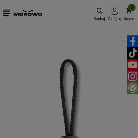
0
Szukaj
Zaloguj
Koszyk