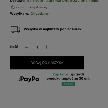
Dostawa:
od 9,90 zł
- Automat DHL BOX / DHL Punkt
sprawdź formy dostawy
Cena nie zawiera ewentualnych kosztów płatności
Wysyłka w:
24 godziny
Wysyłka w najbliższy poniedziałek!
--
+
Ilość
DODAJ DO KOSZYKA