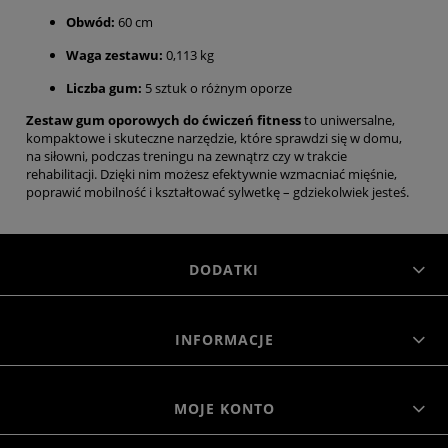
Obwód:
60 cm
Waga zestawu:
0,113 kg
Liczba gum:
5 sztuk o różnym oporze
Zestaw gum oporowych do ćwiczeń fitness
to uniwersalne,
kompaktowe i skuteczne narzędzie, które sprawdzi się w domu,
na siłowni, podczas treningu na zewnątrz czy w trakcie
rehabilitacji. Dzięki nim możesz efektywnie wzmacniać mięśnie,
poprawić mobilność i kształtować sylwetkę – gdziekolwiek jesteś.
DODATKI
INFORMACJE
MOJE KONTO