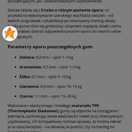
początkujących, jak i zaawansowanych użytkowników.
Zestaw składa się z
5 taśm o różnym poziomie oporu
, co
pozwala na wykonywanie szerokiego wachlarza ćwiczeń – od
lekkich rozgrzewek i rehabilitacji po intensywny trening siłowy.
Każda guma różni się grubością i stopniem napięcia, dzięki czemu
można łatwo dobrać odpowiedni poziom oporu do swoich celów
treningowych.
Parametry oporu poszczególnych gum:
Zielona:
0,3 mm – opór 1–3 kg
Granatowa:
0,5 mm – opór 1–5 kg
Żółta:
0,7 mm – opór 5–10 kg
Czerwona:
0,9 mm – opór 10–15 kg
Czarna:
1,1 mm – opór 15–20 kg
Wykonane z elastycznego i trwałego
materiału TPE
(Thermoplastic Elastomer)
, gumy są odporne na rozciąganie i
pęknięcia, zachowując swoje właściwości nawet przy intensywnym
użytkowaniu. Ich kompaktowy rozmiar sprawia, że można zabrać
je ze sobą wszędzie – na siłownię, w podróż, czy na trening na
świeżym powietrzu.