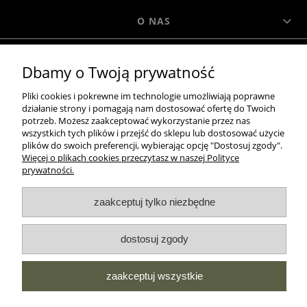
O NAS
Dbamy o Twoją prywatność
MOROWO
Pliki cookies i pokrewne im technologie umożliwiają poprawne
działanie strony i pomagają nam dostosować ofertę do Twoich
WSZELKIE PRAWA ZASTRZEŻONE MOROWO © 2018
potrzeb. Możesz zaakceptować wykorzystanie przez nas
wszystkich tych plików i przejść do sklepu lub dostosować użycie
plików do swoich preferencji, wybierając opcję "Dostosuj zgody".
Więcej o plikach cookies przeczytasz w naszej Polityce
realizacja:
prywatności.
Sklep internetowy Shoper.pl
zaakceptuj tylko niezbędne
pokaż pełną wersję strony
NASZE ODZNAKI
dostosuj zgody
wyróżnienia są przyznawane przez
zaakceptuj wszystkie