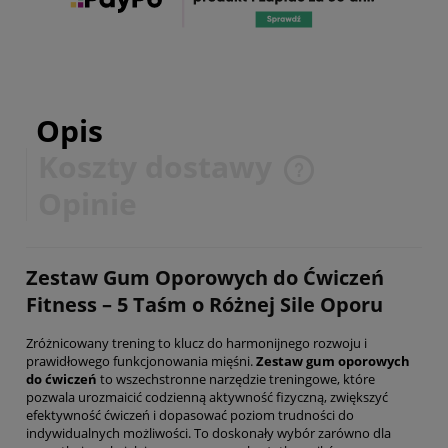
Opis
Koszty dostawy
Cena nie zawiera ewentualnych kosztów płatności
Opinie
Zestaw Gum Oporowych do Ćwiczeń
Fitness – 5 Taśm o Różnej Sile Oporu
Zróżnicowany trening to klucz do harmonijnego rozwoju i
prawidłowego funkcjonowania mięśni.
Zestaw gum oporowych
do ćwiczeń
to wszechstronne narzędzie treningowe, które
pozwala urozmaicić codzienną aktywność fizyczną, zwiększyć
efektywność ćwiczeń i dopasować poziom trudności do
indywidualnych możliwości. To doskonały wybór zarówno dla