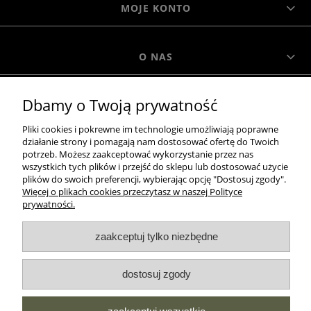
MOJE KONTO
O NAS
Dbamy o Twoją prywatność
MOROWO
Pliki cookies i pokrewne im technologie umożliwiają poprawne
działanie strony i pomagają nam dostosować ofertę do Twoich
WSZELKIE PRAWA ZASTRZEŻONE MOROWO © 2018
potrzeb. Możesz zaakceptować wykorzystanie przez nas
wszystkich tych plików i przejść do sklepu lub dostosować użycie
plików do swoich preferencji, wybierając opcję "Dostosuj zgody".
Więcej o plikach cookies przeczytasz w naszej Polityce
realizacja:
prywatności.
Sklep internetowy Shoper.pl
zaakceptuj tylko niezbędne
pokaż pełną wersję strony
dostosuj zgody
NASZE ODZNAKI
wyróżnienia są przyznawane przez