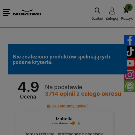
0
Szukaj
Zaloguj
Koszyk
Nie znaleziono produktów spełniających
podane kryteria.
4.9
Na podstawie
3714
opinii
z całego okresu
Ocena
Jak zbieramy opinie?
Izabella
zweryfikowano
Bardzo rzetelne i profesjonalne podejście