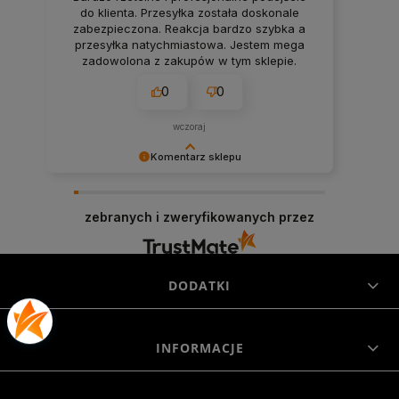
do klienta. Przesyłka została doskonale
zabezpieczona. Reakcja bardzo szybka a
przesyłka natychmiastowa. Jestem mega
zadowolona z zakupów w tym sklepie.
0
0
wczoraj
Komentarz sklepu
Niezmiernie jest nam miło, że nasza obsługa
trafiła w Twoje gusta. Mamy nadzieję, że to nie
zebranych i zweryfikowanych przez
ostatnie nasze spotkanie :)
DODATKI
INFORMACJE