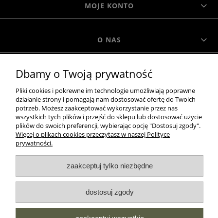
MOJE KONTO
O NAS
Dbamy o Twoją prywatność
MOROWO
Pliki cookies i pokrewne im technologie umożliwiają poprawne
działanie strony i pomagają nam dostosować ofertę do Twoich
WSZELKIE PRAWA ZASTRZEŻONE MOROWO © 2018
potrzeb. Możesz zaakceptować wykorzystanie przez nas
wszystkich tych plików i przejść do sklepu lub dostosować użycie
plików do swoich preferencji, wybierając opcję "Dostosuj zgody".
Więcej o plikach cookies przeczytasz w naszej Polityce
realizacja:
prywatności.
Sklep internetowy Shoper.pl
zaakceptuj tylko niezbędne
pokaż pełną wersję strony
dostosuj zgody
NASZE ODZNAKI
wyróżnienia są przyznawane przez