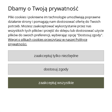
Dbamy o Twoją prywatność
O NAS
Pliki cookies i pokrewne im technologie umożliwiają poprawne
działanie strony i pomagają nam dostosować ofertę do Twoich
potrzeb. Możesz zaakceptować wykorzystanie przez nas
MOROWO
wszystkich tych plików i przejść do sklepu lub dostosować użycie
plików do swoich preferencji, wybierając opcję "Dostosuj zgody".
Więcej o plikach cookies przeczytasz w naszej Polityce
prywatności.
WSZELKIE PRAWA ZASTRZEŻONE MOROWO © 2018
zaakceptuj tylko niezbędne
realizacja:
dostosuj zgody
Sklep internetowy Shoper.pl
pokaż pełną wersję strony
zaakceptuj wszystkie