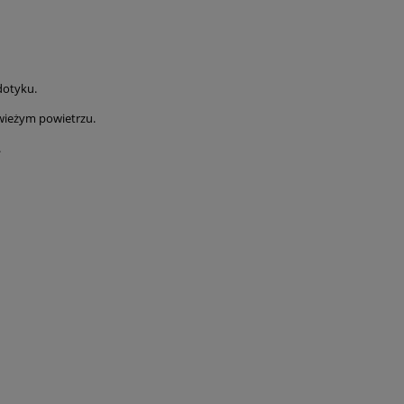
dotyku.
wieżym powietrzu.
.