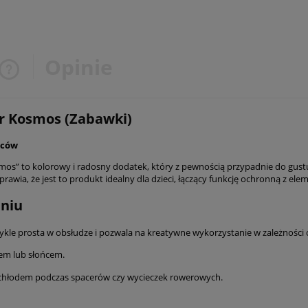
Opinie
Cena nie zawiera ewentualnych
r Kosmos (Zabawki)
kosztów płatności
wców
os” to kolorowy i radosny dodatek, który z pewnością przypadnie do gus
sprawia, że jest to produkt idealny dla dzieci, łączący funkcję ochronną z e
niu
wykle prosta w obsłudze i pozwala na kreatywne wykorzystanie w zależności
rem lub słońcem.
d chłodem podczas spacerów czy wycieczek rowerowych.