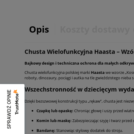
Opis
Koszty dostawy
Chusta Wielofunkcyjna Haasta – Wzó
Bajkowy design i techniczna ochrona dla małych odkry
Chusta wielofunkcyjna polskiej marki
Haasta
we wzorze „Kosm
roboty, dinozaury, pociągi i autka na tle gwieździstego nieba 
Wszechstronność w dziecięcym wyda
SPRAWDŹ OPINIE
Dzięki bezszwowej konstrukcji typu „rękaw”, chusta jest niez
Czapkę lub opaskę:
Chroniąc głowę i uszy przed wiat
Komin lub maskę:
Zabezpieczając szyję i twarz prze
Bandanę:
Stanowiąc stylowy dodatek do stroju.