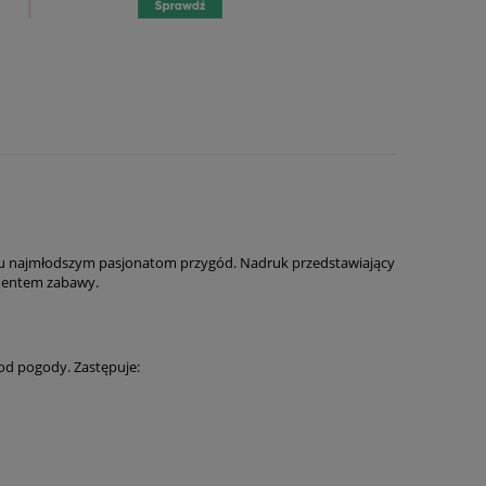
tu najmłodszym pasjonatom przygód. Nadruk przedstawiający
lementem zabawy.
 od pogody. Zastępuje: