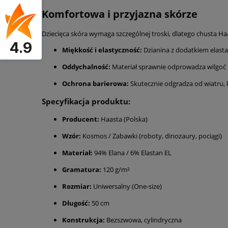
Komfortowa i przyjazna skórze
Dziecięca skóra wymaga szczególnej troski, dlatego chusta Ha
4.9
Miękkość i elastyczność:
Dzianina z dodatkiem elastan
Oddychalność:
Materiał sprawnie odprowadza wilgoć 
Ochrona barierowa:
Skutecznie odgradza od wiatru, k
Specyfikacja produktu:
Producent:
Haasta (Polska)
Wzór:
Kosmos / Zabawki (roboty, dinozaury, pociągi)
Materiał:
94% Elana / 6% Elastan EL
Gramatura:
120 g/m²
Rozmiar:
Uniwersalny (One-size)
Długość:
50 cm
Konstrukcja:
Bezszwowa, cylindryczna