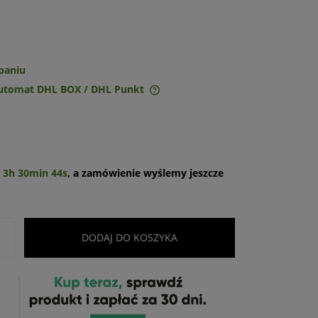
paniu
Automat DHL BOX / DHL Punkt
ie zawiera ewentualnych
w płatności
u
3h 30min 44s
, a zamówienie wyślemy jeszcze
+
DODAJ DO KOSZYKA