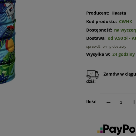
Producent:
Haasta
Kod produktu:
CWHK
Dostępność:
na wyczer
Dostawa:
od 9,90 zł
- 
sprawdź formy dostawy
Cena n
Wysyłka w:
24 godziny
kosztó
Zamów w ciąg
dziś!
--
Ilość