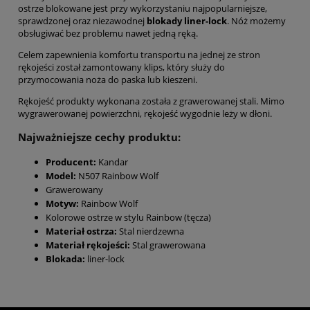
ostrze blokowane jest przy wykorzystaniu najpopularniejsze,
sprawdzonej oraz niezawodnej
blokady liner-lock
. Nóż możemy
obsługiwać bez problemu nawet jedną ręką.
Celem zapewnienia komfortu transportu na jednej ze stron
rękojeści został zamontowany klips, który służy do
przymocowania noża do paska lub kieszeni.
Rękojeść produkty wykonana została z grawerowanej stali. Mimo
wygrawerowanej powierzchni, rękojeść wygodnie leży w dłoni.
Najważniejsze cechy produktu:
Producent:
Kandar
Model:
N507 Rainbow Wolf
Grawerowany
Motyw:
Rainbow Wolf
Kolorowe ostrze w stylu Rainbow (tęcza)
Materiał ostrza:
Stal nierdzewna
Materiał rękojeści:
Stal grawerowana
Blokada:
liner-lock