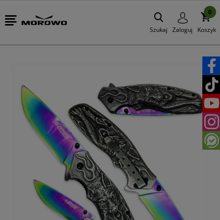
0
Szukaj
Zaloguj
Koszyk