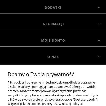
DODATKI
INFORMACJE
MOJE KONTO
O NAS
Dbamy o Twoją prywatność
MOROWO
Pliki cookies i pokrewne im technologie umożliwiają poprawne
działanie strony i pomagają nam dostosować ofertę do Twoich
WSZELKIE PRAWA ZASTRZEŻONE MOROWO © 2018
potrzeb. Możesz zaakceptować wykorzystanie przez nas
wszystkich tych plików i przejść do sklepu lub dostosować użycie
plików do swoich preferencji, wybierając opcję "Dostosuj zgody".
Więcej o plikach cookies przeczytasz w naszej Polityce
realizacja: