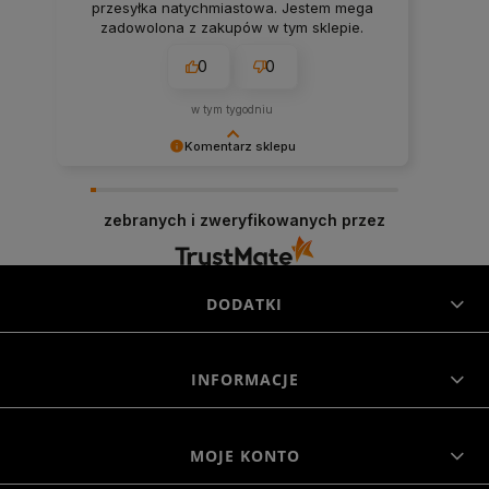
przesyłka natychmiastowa. Jestem mega
zadowolona z zakupów w tym sklepie.
0
0
w tym tygodniu
Komentarz sklepu
Niezmiernie jest nam miło, że nasza obsługa
trafiła w Twoje gusta. Mamy nadzieję, że to nie
zebranych i zweryfikowanych przez
ostatnie nasze spotkanie :)
DODATKI
INFORMACJE
MOJE KONTO