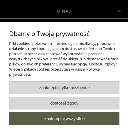
O NAS
MOROWO
Dbamy o Twoją prywatność
Pliki cookies i pokrewne im technologie umożliwiają poprawne
WSZELKIE PRAWA ZASTRZEŻONE MOROWO © 2018
działanie strony i pomagają nam dostosować ofertę do Twoich
potrzeb. Możesz zaakceptować wykorzystanie przez nas
wszystkich tych plików i przejść do sklepu lub dostosować użycie
plików do swoich preferencji, wybierając opcję "Dostosuj zgody".
Więcej o plikach cookies przeczytasz w naszej Polityce
realizacja:
prywatności.
Sklep internetowy Shoper.pl
pokaż pełną wersję strony
zaakceptuj tylko niezbędne
NASZE ODZNAKI
dostosuj zgody
wyróżnienia są przyznawane przez
zaakceptuj wszystkie