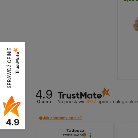
SPRAWDŹ OPINIE
Przejdź do produktu
Prz
4.9
Ocena
Na podstawie
3717
opinii
z całego okr
Jak zbieramy opinie?
4.9
Tadeusz
zweryfikowano