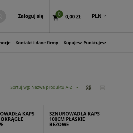
0
Zaloguj się
0,00 ZŁ
mocje
Kontakt i dane firmy
Kupujesz-Punktujesz
Sortuj wg:
Nazwa produktu A-Z
OWADŁA KAPS
SZNUROWADŁA KAPS
 OKRĄGŁE
100CM PŁASKIE
WE
BEŻOWE