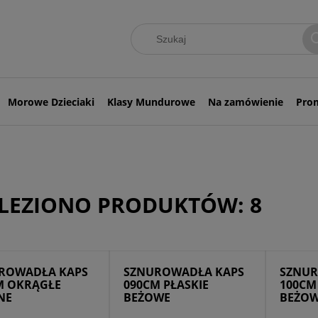
Morowe Dzieciaki
Klasy Mundurowe
Na zamówienie
Pro
LEZIONO PRODUKTÓW: 8
ROWADŁA KAPS
SZNUROWADŁA KAPS
SZNUR
M OKRĄGŁE
090CM PŁASKIE
100CM
NE
BEŻOWE
BEŻO