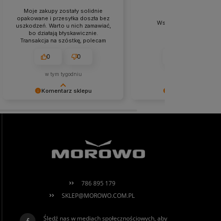
Moje zakupy zostały solidnie
opakowane i przesyłka doszła bez
Wszystko gładko zosta
uszkodzeń. Warto u nich zamawiać,
zrealizowane.
bo działają błyskawicznie.
Transakcja na szóstkę, polecam
każdemu.
0
0
0
0
w tym tygodniu
w tym tygodniu
Komentarz sklepu
Komentarz sklepu
Agnieszka miło nam, że tak bardzo
Niezmiernie jest nam miło, 
ciepło oceniłeś naszą pracę. Mamy
obsługa trafiła w Twoje gus
nadzieję, że jeszcze do nas
nadzieję, że to nie ostatnie
powrócisz! Serdecznie
spotkanie :)
pozdrawiamy, Morowo Team
786 895 179
SKLEP@MOROWO.COM.PL
Śledź nas w mediach społecznościowych, aby