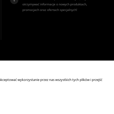
otrzymywać informacje o nowych produktach,
promocjach oraz ofertach specjalnych!
realizacja:
Sklep internetowy Shoper.pl
kceptować wykorzystanie przez nas wszystkich tych plików i przejść
wyróżnienia są przyznawane przez