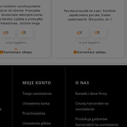
o rzetelne i profesjonalne
ście do klienta. Przesyłka
Paczka przyszła na czas. Solidnie
a doskonale zabezpieczona.
zapakowana paczka, trwałe
a bardzo szybka a przesyłka
opakowanie. Wszystko ok :)
chmiastowa. Jestem mega
wolona z zakupów w tym
sklepie.
0
0
0
0
w tym tygodniu
w tym tygodniu
Komentarz sklepu
Komentarz sklepu
nie jest nam miło, że nasza
Dziękujemy za miłe słowa!
trafiła w Twoje gusta. Mamy
Cieszymy się, że zakup przeszedł
, że to nie ostatnie nasze
bezproblemowo, oraz, że możemy
e :)
zapewnić odpowiednią obsługę tak
świetnym klientom. Dziękujemy raz
MOJE KONTO
O NAS
jeszcze!
Twoje zamówienia
Kontakt i dane firmy
Ustawienia konta
Chusty harcerskie na
ie
zamówienie
Przechowalnia
Produkcja gadżetów
Ustawienia plików
harcerskich na zamówienie