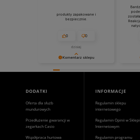
Bardz
podej
produkty zapakowane i
został
bezpiecznie.
Reakcj
naty
zado
0
0
dzisiaj
Komentarz sklepu
Cieszymy się, że byliśmy pomocni!
Niezmier
Mamy szczerą nadzieję, że
obsługa 
wspomnienia po zakupach w
nadzieję
naszym sklepie pozostaną z Tobą
spotkani
na dłużej. Z serdecznymi
DODATKI
INFORMACJE
pozdrowieniami, zespół Morowo
Oferta dla służb
Regulamin sklepu
mundurowych
internetowego
Przedłużenie gwarancji w
Regulamin Opinii w Sklep
zegarkach Casio
Internetowym
Współpraca hurtowa
Regulamin programu