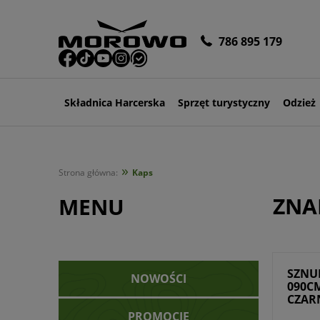
786 895 179
Składnica Harcerska
Sprzęt turystyczny
Odzież
»
Strona główna:
Kaps
ZNA
MENU
SZNU
NOWOŚCI
090C
CZAR
PROMOCJE