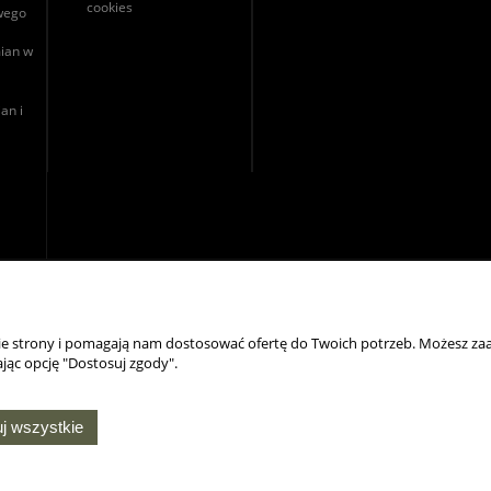
cookies
owego
ian w
an i
nie strony i pomagają nam dostosować ofertę do Twoich potrzeb. Możesz zaa
jąc opcję "Dostosuj zgody".
NASZE ODZNAKI
j wszystkie