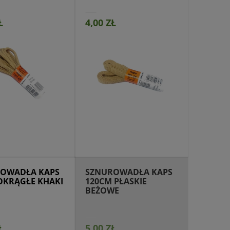
Ł
4,00 ZŁ
jdź do produktu
OWADŁA KAPS
SZNUROWADŁA KAPS
OKRĄGŁE KHAKI
120CM PŁASKIE
BEŻOWE
Ł
5,00 ZŁ