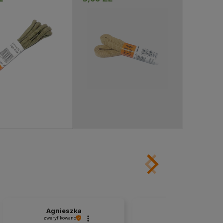
ukt niedostępny
Agnieszka
Grzegorz
zweryfikowano
zweryfikowano