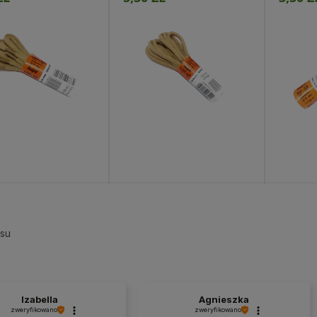
ejdź do produktu
Przejdź do produktu
Prod
esu
Izabella
Agnieszka
zweryfikowano
zweryfikowano