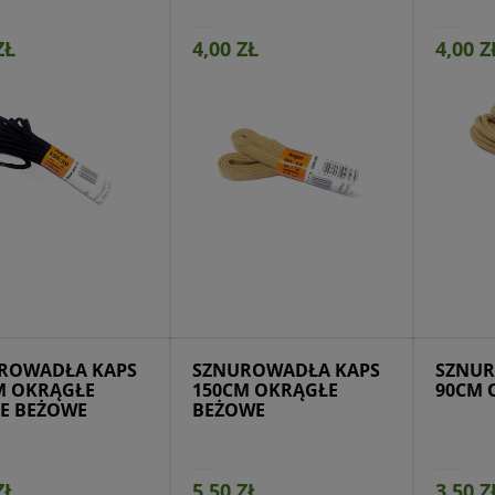
ZŁ
4,00 ZŁ
4,00 Z
ejdź do produktu
Przejdź do produktu
Prze
ROWADŁA KAPS
SZNUROWADŁA KAPS
SZNUR
M OKRĄGŁE
150CM OKRĄGŁE
90CM 
E BEŻOWE
BEŻOWE
ZŁ
5,50 ZŁ
3,50 Z