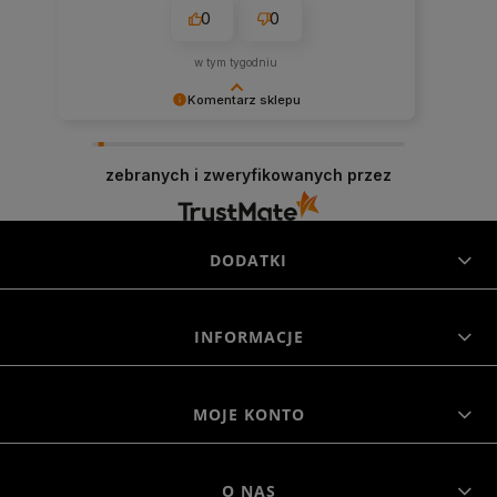
0
0
w tym tygodniu
Komentarz sklepu
Niezmiernie jest nam miło, że nasza obsługa
trafiła w Twoje gusta. Mamy nadzieję, że to nie
zebranych i zweryfikowanych przez
ostatnie nasze spotkanie :)
DODATKI
INFORMACJE
MOJE KONTO
O NAS