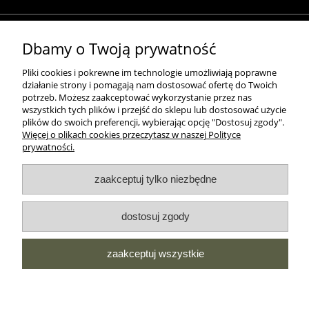
MOROWO
Dbamy o Twoją prywatność
Pliki cookies i pokrewne im technologie umożliwiają poprawne
działanie strony i pomagają nam dostosować ofertę do Twoich
WSZELKIE PRAWA ZASTRZEŻONE MOROWO © 2018
potrzeb. Możesz zaakceptować wykorzystanie przez nas
wszystkich tych plików i przejść do sklepu lub dostosować użycie
plików do swoich preferencji, wybierając opcję "Dostosuj zgody".
Więcej o plikach cookies przeczytasz w naszej Polityce
realizacja:
prywatności.
Sklep internetowy Shoper.pl
pokaż pełną wersję strony
zaakceptuj tylko niezbędne
NASZE ODZNAKI
dostosuj zgody
wyróżnienia są przyznawane przez
zaakceptuj wszystkie