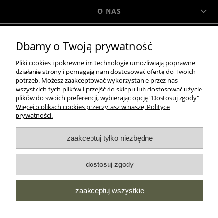
O NAS
Dbamy o Twoją prywatność
MOROWO
Pliki cookies i pokrewne im technologie umożliwiają poprawne
działanie strony i pomagają nam dostosować ofertę do Twoich
WSZELKIE PRAWA ZASTRZEŻONE MOROWO © 2018
potrzeb. Możesz zaakceptować wykorzystanie przez nas
wszystkich tych plików i przejść do sklepu lub dostosować użycie
plików do swoich preferencji, wybierając opcję "Dostosuj zgody".
Więcej o plikach cookies przeczytasz w naszej Polityce
realizacja:
prywatności.
Sklep internetowy Shoper.pl
zaakceptuj tylko niezbędne
pokaż pełną wersję strony
dostosuj zgody
NASZE ODZNAKI
wyróżnienia są przyznawane przez
zaakceptuj wszystkie