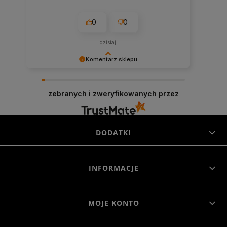
0
0
dzisiaj
Komentarz sklepu
Cieszymy się, że byliśmy pomocni! Mamy
szczerą nadzieję, że wspomnienia po zakupach
zebranych i zweryfikowanych przez
w naszym sklepie pozostaną z Tobą na dłużej. Z
serdecznymi pozdrowieniami, zespół Morowo
DODATKI
INFORMACJE
MOJE KONTO